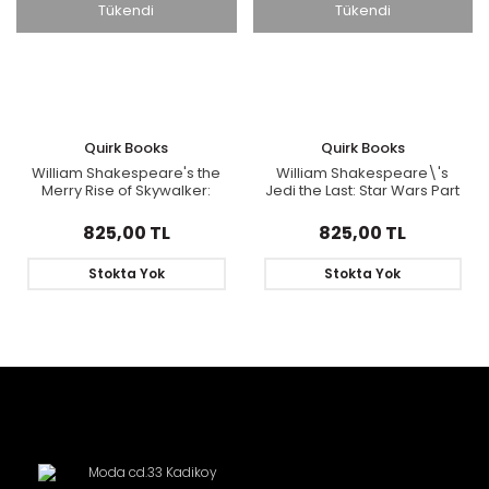
Tükendi
Tükendi
Quirk Books
Quirk Books
William Shakespeare's the
William Shakespeare\'s
Merry Rise of Skywalker:
Jedi the Last: Star Wars Part
Star Wars Part the Ninth
the Eighth
825,00 TL
825,00 TL
Stokta Yok
Stokta Yok
Moda cd.33 Kadikoy