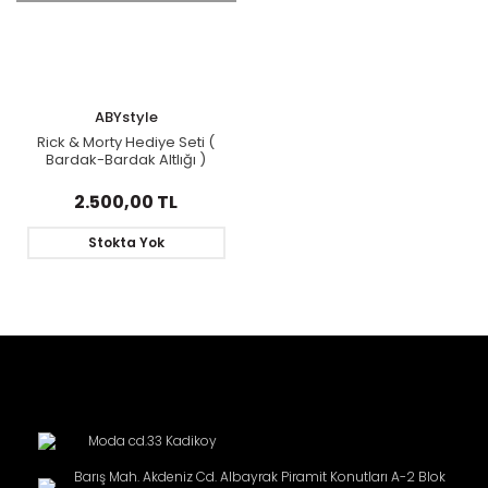
ABYstyle
Rick & Morty Hediye Seti (
Bardak-Bardak Altlığı )
2.500,00 TL
Stokta Yok
Moda cd.33 Kadikoy
Barış Mah. Akdeniz Cd. Albayrak Piramit Konutları A-2 Blok