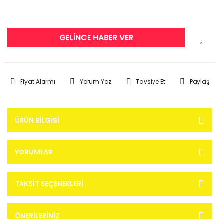
GELİNCE HABER VER
Fiyat Alarmı
Yorum Yaz
Tavsiye Et
Paylaş
ÜRÜN BILGISI
YORUMLAR
TAKSIT SEÇENEKLERI
ÖNERILERINIZ