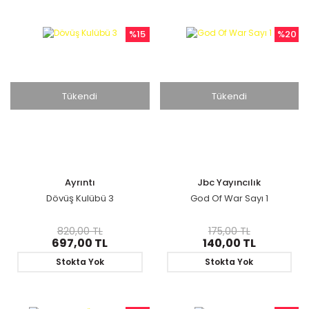
%15
%20
Tükendi
Tükendi
Ayrıntı
Jbc Yayıncılık
Dövüş Kulübü 3
God Of War Sayı 1
820,00 TL
175,00 TL
697,00 TL
140,00 TL
Stokta Yok
Stokta Yok