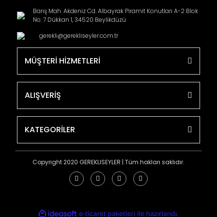
Barış Mah. Akdeniz Cd. Albayrak Piramit Konutları A-2 Blok
No: 7 Dükkan 1, 34520 Beylikdüzü
gerekli@gerekliseyler.com.tr
MÜŞTERİ HİZMETLERİ
ALIŞVERİŞ
KATEGORİLER
Copyright 2020 GEREKLISEYLER | Tüm hakları saklıdır.
ile
ideasoft
e-