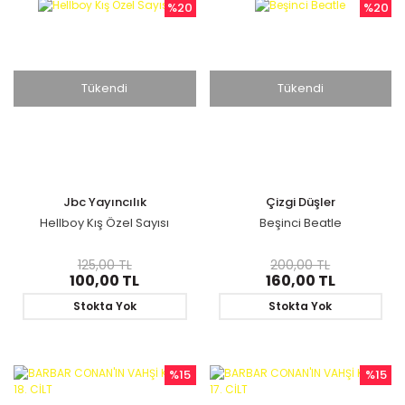
%20
%20
Tükendi
Tükendi
Jbc Yayıncılık
Çizgi Düşler
Hellboy Kış Özel Sayısı
Beşinci Beatle
125,00 TL
200,00 TL
100,00 TL
160,00 TL
Stokta Yok
Stokta Yok
%15
%15