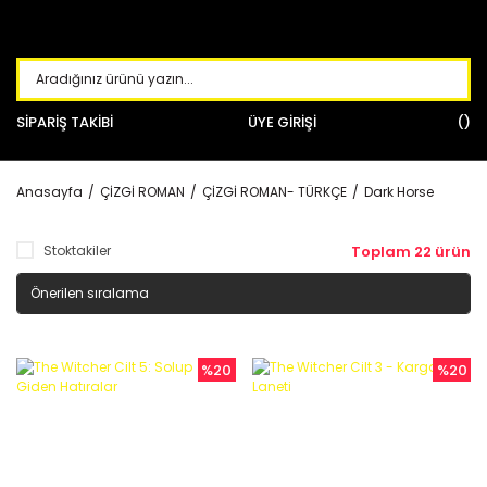
SİPARİŞ TAKİBİ
ÜYE GİRİŞİ
Anasayfa
ÇİZGİ ROMAN
ÇİZGİ ROMAN- TÜRKÇE
Dark Horse
Stoktakiler
Toplam 22 ürün
%20
%20