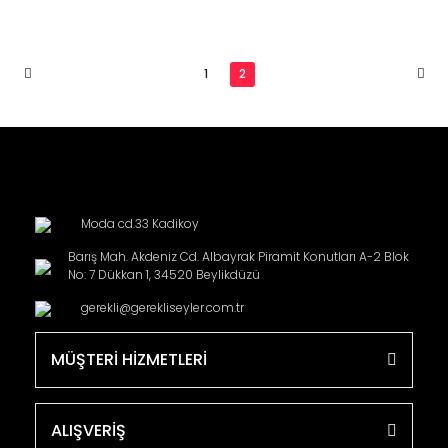
1
2
Moda cd.33 Kadikoy
Barış Mah. Akdeniz Cd. Albayrak Piramit Konutları A-2 Blok
No: 7 Dükkan 1, 34520 Beylikdüzü
gerekli@gerekliseyler.com.tr
MÜŞTERİ HİZMETLERİ
ALIŞVERİŞ