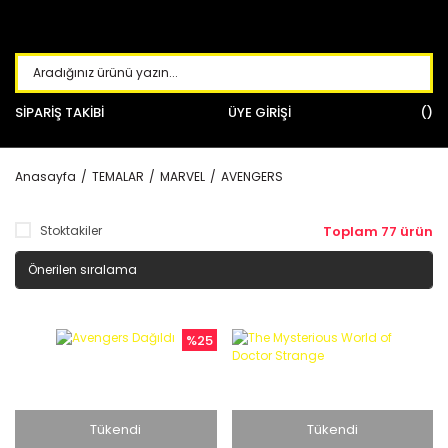
SİPARİŞ TAKİBİ
ÜYE GİRİŞİ
Anasayfa
TEMALAR
MARVEL
AVENGERS
Stoktakiler
Toplam 77 ürün
%25
Tükendi
Tükendi