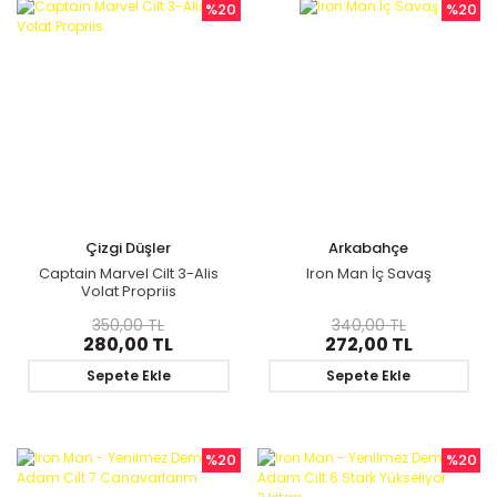
%20
%20
Çizgi Düşler
Arkabahçe
Captain Marvel Cilt 3-Alis
Iron Man İç Savaş
Volat Propriis
350,00 TL
340,00 TL
280,00 TL
272,00 TL
Sepete Ekle
Sepete Ekle
%20
%20