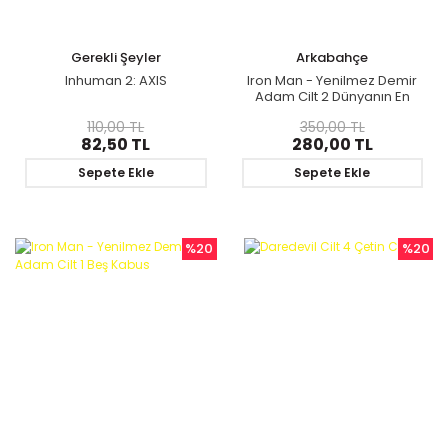
Gerekli Şeyler
Arkabahçe
Inhuman 2: AXIS
Iron Man - Yenilmez Demir
Adam Cilt 2 Dünyanın En
Çok Aranan Adamı 1.Kitap
110,00 TL
350,00 TL
82,50 TL
280,00 TL
Sepete Ekle
Sepete Ekle
%20
%20