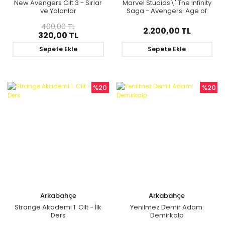
New Avengers Cilt 3 - Sırlar
Marvel Studios\' The Infinity
ve Yalanlar
Saga - Avengers: Age of
Ultron: The Art of the Movie
400,00 TL
2.200,00 TL
320,00 TL
Sepete Ekle
Sepete Ekle
%20
%20
Arkabahçe
Arkabahçe
Strange Akademi 1. Cilt - İlk
Yenilmez Demir Adam:
Ders
Demirkalp