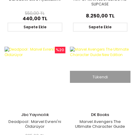
SLIPCASE
550,00 TL
8.250,00 TL
440,00 TL
Sepete Ekle
Sepete Ekle
%20
Tükendi
Jbc Yayıncılık
DK Books
Deadpool : Marvel Evreni'ni
Marvel Avengers The
Öldürüyor
Ultimate Character Guide
New Edition