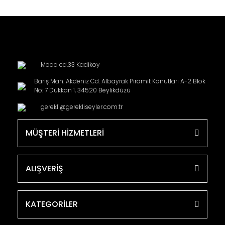
Moda cd.33 Kadikoy
Barış Mah. Akdeniz Cd. Albayrak Piramit Konutları A-2 Blok
No: 7 Dükkan 1, 34520 Beylikdüzü
gerekli@gerekliseyler.com.tr
MÜŞTERİ HİZMETLERİ
ALIŞVERİŞ
KATEGORİLER