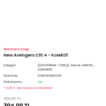
Marmara Çizgi
New Avengers Cilt 4 - Kolektif
Kategori
ÇİZGİ ROMAN- TÜRKÇE
,
Marvel
,
MARVEL
,
AVENGERS
Stok Kodu
9786259662046
Stok Durumu
Var
* 31,38 TL den başlayan taksitlerle!!
380,00 TL
304,00 TL