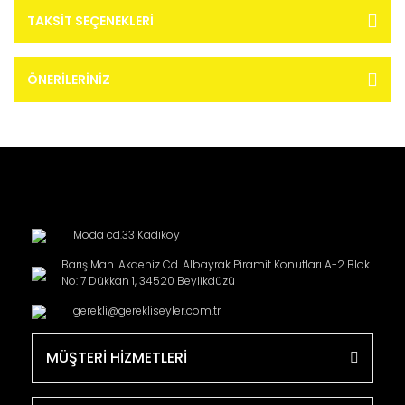
TAKSIT SEÇENEKLERI
ÖNERILERINIZ
Moda cd.33 Kadikoy
Barış Mah. Akdeniz Cd. Albayrak Piramit Konutları A-2 Blok
No: 7 Dükkan 1, 34520 Beylikdüzü
gerekli@gerekliseyler.com.tr
MÜŞTERİ HİZMETLERİ