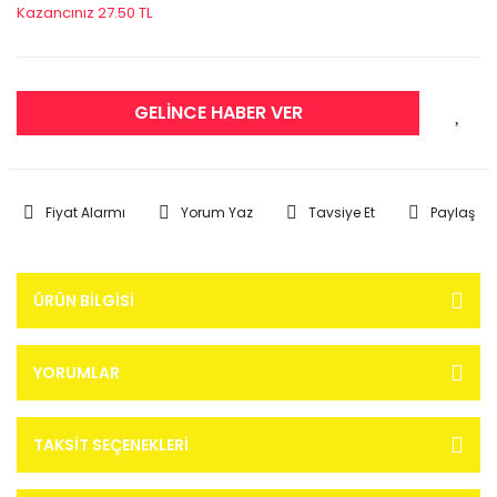
Kazancınız 27.50 TL
GELİNCE HABER VER
Fiyat Alarmı
Yorum Yaz
Tavsiye Et
Paylaş
ÜRÜN BILGISI
YORUMLAR
TAKSIT SEÇENEKLERI