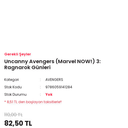
Gerekli Şeyler
Uncanny Avengers (Marvel NOW!) 3:
Ragnarok Günleri
Kategori
AVENGERS
Stok Kodu
9786059141284
Stok Durumu
Yok
* 8,51 TL den başlayan taksitlerle!!
110,00 TL
82,50 TL