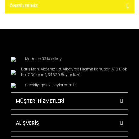
ÖNERILERINIZ
Moda cd.33 Kadikoy
Barış Mah. Akdeniz Cd. Albayrak Piramit Konutları A-2 Blok
No: 7 Dükkan 1, 34520 Beylikdüzü
gerekli@gerekliseyler.com.tr
MÜŞTERİ HİZMETLERİ
ALIŞVERİŞ