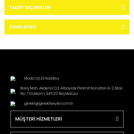
TAKSIT SEÇENEKLERI
ÖNERILERINIZ
Moda cd.33 Kadikoy
Barış Mah. Akdeniz Cd. Albayrak Piramit Konutları A-2 Blok
No: 7 Dükkan 1, 34520 Beylikdüzü
gerekli@gerekliseyler.com.tr
MÜŞTERİ HİZMETLERİ