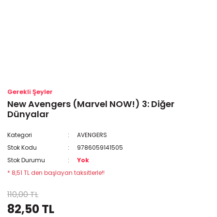
Gerekli Şeyler
New Avengers (Marvel NOW!) 3: Diğer
Dünyalar
Kategori
AVENGERS
Stok Kodu
9786059141505
Stok Durumu
Yok
* 8,51 TL den başlayan taksitlerle!!
110,00 TL
82,50 TL