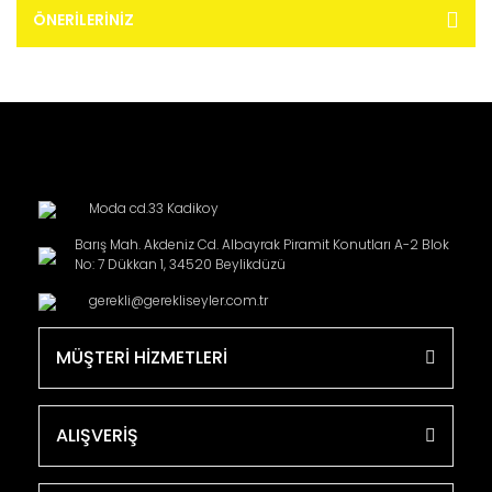
ÖNERILERINIZ
Moda cd.33 Kadikoy
Barış Mah. Akdeniz Cd. Albayrak Piramit Konutları A-2 Blok
No: 7 Dükkan 1, 34520 Beylikdüzü
gerekli@gerekliseyler.com.tr
MÜŞTERİ HİZMETLERİ
ALIŞVERİŞ