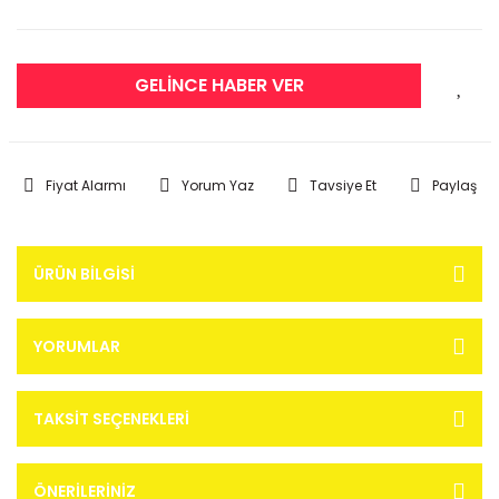
GELİNCE HABER VER
Fiyat Alarmı
Yorum Yaz
Tavsiye Et
Paylaş
ÜRÜN BILGISI
YORUMLAR
TAKSIT SEÇENEKLERI
ÖNERILERINIZ