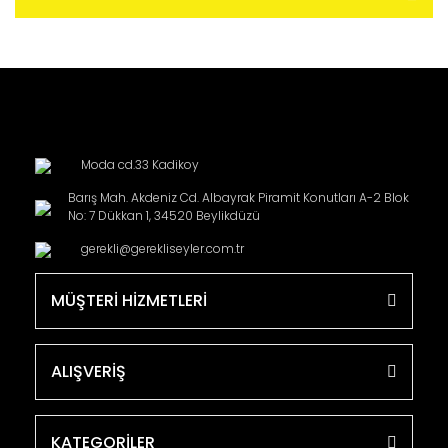
Moda cd.33 Kadikoy
Barış Mah. Akdeniz Cd. Albayrak Piramit Konutları A-2 Blok
No: 7 Dükkan 1, 34520 Beylikdüzü
gerekli@gerekliseyler.com.tr
MÜŞTERİ HİZMETLERİ
ALIŞVERİŞ
KATEGORİLER