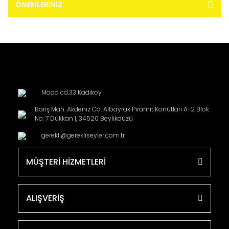
ÖNERILERINIZ
Moda cd.33 Kadikoy
Barış Mah. Akdeniz Cd. Albayrak Piramit Konutları A-2 Blok
No: 7 Dükkan 1, 34520 Beylikdüzü
gerekli@gerekliseyler.com.tr
MÜŞTERİ HİZMETLERİ
ALIŞVERİŞ