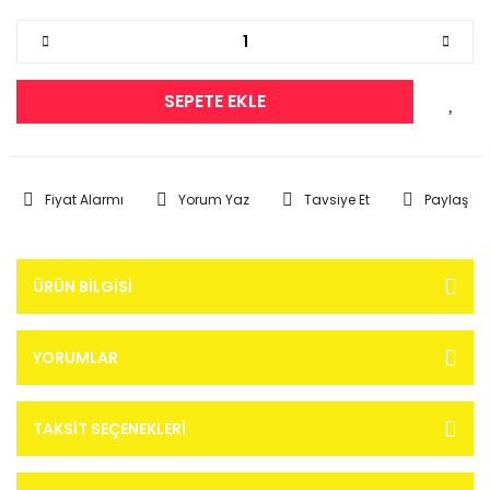
SEPETE EKLE
Fiyat Alarmı
Yorum Yaz
Tavsiye Et
Paylaş
ÜRÜN BILGISI
YORUMLAR
TAKSIT SEÇENEKLERI