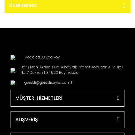
ÖNERILERINIZ
Moda cd.33 Kadikoy
Barış Mah. Akdeniz Cd. Albayrak Piramit Konutları A-2 Blok
No: 7 Dükkan 1, 34520 Beylikdüzü
gerekli@gerekliseyler.com.tr
MÜŞTERİ HİZMETLERİ
ALIŞVERİŞ