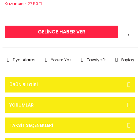
Kazancınız 27.50 TL
GELİNCE HABER VER
Fiyat Alarmı
Yorum Yaz
Tavsiye Et
Paylaş
ÜRÜN BILGISI
YORUMLAR
TAKSIT SEÇENEKLERI