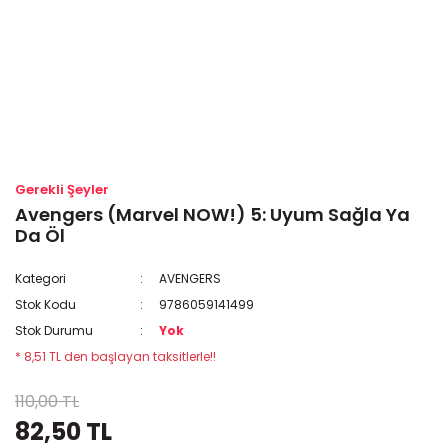
Gerekli Şeyler
Avengers (Marvel NOW!) 5: Uyum Sağla Ya
Da Öl
Kategori
AVENGERS
Stok Kodu
9786059141499
Stok Durumu
Yok
* 8,51 TL den başlayan taksitlerle!!
110,00 TL
82,50 TL