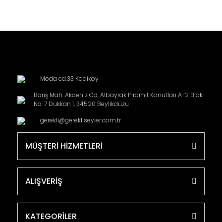
Moda cd.33 Kadikoy
Barış Mah. Akdeniz Cd. Albayrak Piramit Konutları A-2 Blok
No: 7 Dükkan 1, 34520 Beylikdüzü
gerekli@gerekliseyler.com.tr
MÜŞTERİ HİZMETLERİ
ALIŞVERİŞ
KATEGORİLER