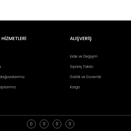
 HİZMETLERİ
ALIŞVERİŞ
İade ve Değişim
a
Sipariş Takibi
 Mağazalarımız
Gizlilik ve Güvenlik
aplarımız
Kargo