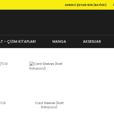
GEREKLI ŞEYLER B2B (BAYILIK)
T - ÇİZİM KİTAPLARI
MANGA
AKSESUAR
TCG
Card Sleeves (Kart
Koruyucu)