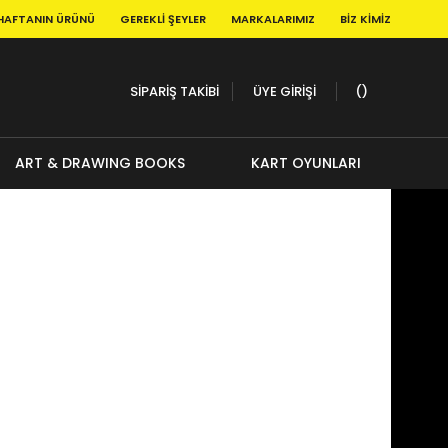
HAFTANIN ÜRÜNÜ
GEREKLI ŞEYLER
MARKALARIMIZ
BIZ KIMIZ
SİPARİŞ TAKİBİ
ÜYE GİRİŞİ
ART & DRAWING BOOKS
KART OYUNLARI