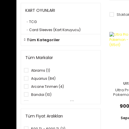
KART OYUNLARI
Stoktak
TCG
Card Sleeves (Kart Koruyucu)
Tüm Kategoriler
Tüm Markalar
Abrams (1)
Aquarius (84)
Ult
Arcane Tinmen (4)
Ultra P
Pokemon
Bandai (10)
(
becker&mayer! books (1)
900
Cicaboom (3)
Tüm Fiyat Aralıkları
Sepe
Clarkson Potter (1)
Dark Horse (4)
500 TL - 6000 TL (2)