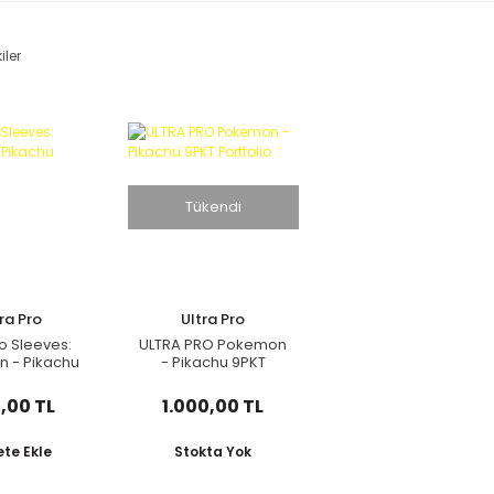
iler
Tükendi
ra Pro
Ultra Pro
ro Sleeves:
ULTRA PRO Pokemon
 - Pikachu
- Pikachu 9PKT
65ct)
Portfolio
,00 TL
1.000,00 TL
te Ekle
Stokta Yok