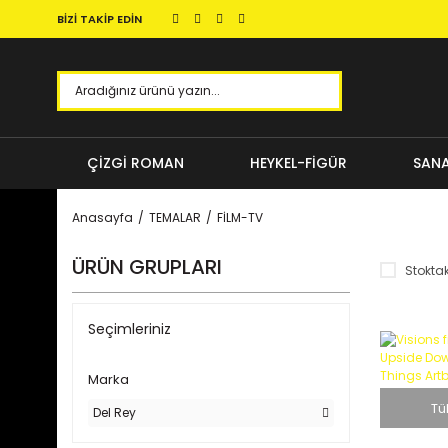
BİZİ TAKİP EDİN
ÇİZGİ ROMAN
HEYKEL-FİGÜR
SANA
Anasayfa
TEMALAR
FİLM-TV
ÜRÜN GRUPLARI
Stoktak
Seçimleriniz
Marka
Tü
Del Rey