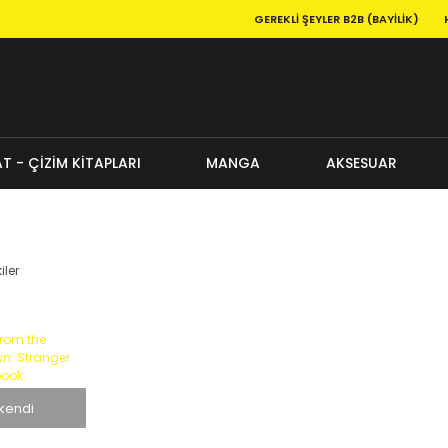
GEREKLI ŞEYLER B2B (BAYILIK)
T - ÇİZİM KİTAPLARI
MANGA
AKSESUAR
iler
kendi