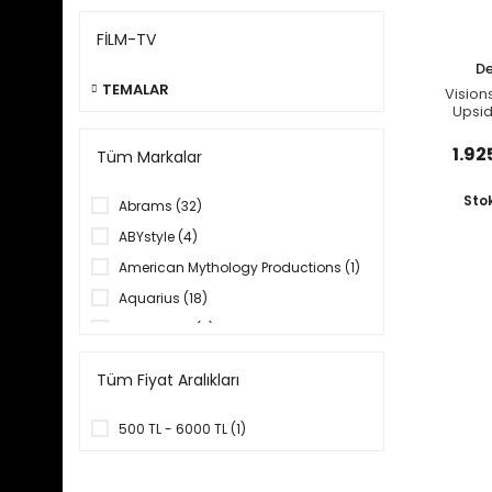
FİLM-TV
De
TEMALAR
Vision
Upsi
Strang
Ar
1.92
Tüm Markalar
Sto
Abrams (32)
ABYstyle (4)
American Mythology Productions (1)
Aquarius (18)
Arkabahçe (2)
BBC Books (4)
Tüm Fiyat Aralıkları
Beast Kingdom (1)
becker&mayer! books (1)
500 TL - 6000 TL (1)
Beta (1)
Black Dog & Leventhal (1)