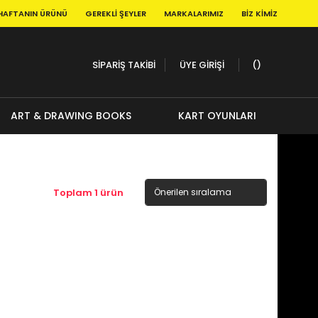
HAFTANIN ÜRÜNÜ
GEREKLI ŞEYLER
MARKALARIMIZ
BIZ KIMIZ
SİPARİŞ TAKİBİ
ÜYE GİRİŞİ
ART & DRAWING BOOKS
KART OYUNLARI
Toplam 1 ürün