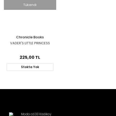
Tükendi
Chronicle Books
VADER'S LITTLE PRINCESS
225,00 TL
Stokta Yok
Moda cd.33 Kadikoy