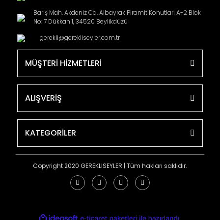
Barış Mah. Akdeniz Cd. Albayrak Piramit Konutları A-2 Blok
No: 7 Dükkan 1, 34520 Beylikdüzü
gerekli@gerekliseyler.com.tr
MÜŞTERİ HİZMETLERİ
ALIŞVERİŞ
KATEGORİLER
Copyright 2020 GEREKLISEYLER | Tüm hakları saklıdır.
ile
ideasoft
e-