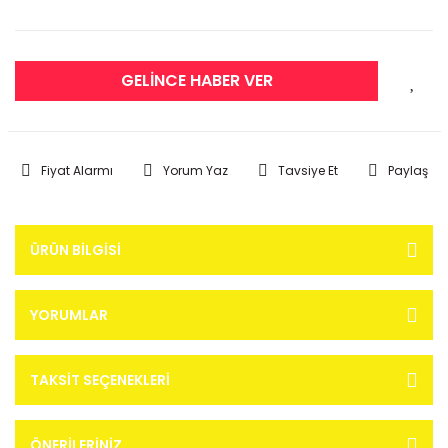
GELİNCE HABER VER
Fiyat Alarmı
Yorum Yaz
Tavsiye Et
Paylaş
ÜRÜN BILGISI
YORUMLAR
TAKSIT SEÇENEKLERI
ÖNERILERINIZ