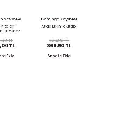
o Yayınevi
Domingo Yayınevi
: Kıtalar-
Atlas Etkinlik Kitabı
r-Kültürler
 Yolculuk
,00 TL
430,00 TL
hberi
,00 TL
365,50 TL
te Ekle
Sepete Ekle