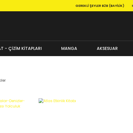
GEREKLI ŞEYLER B2B (BAYILIK)
T - ÇİZİM KİTAPLARI
MANGA
AKSESUAR
iler
%15
%15