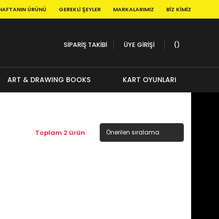
HAFTANIN ÜRÜNÜ
GEREKLI ŞEYLER
MARKALARIMIZ
BIZ KIMIZ
SİPARİŞ TAKİBİ
ÜYE GİRİŞİ
ART & DRAWING BOOKS
KART OYUNLARI
Toplam 2 ürün