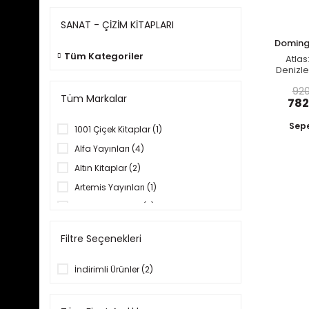
SANAT - ÇİZİM KİTAPLARI
Doming
Tüm Kategoriler
Atlas
Denizle
Arası
920
Re
Tüm Markalar
782
Sepe
1001 Çiçek Kitaplar (1)
Alfa Yayınları (4)
Altın Kitaplar (2)
Artemis Yayınları (1)
Athica Yayınları (2)
Beta (5)
Filtre Seçenekleri
BilgeSu (1)
Desen (1)
İndirimli Ürünler (2)
Diğer Markalar (9)
Domingo Yayınevi (2)