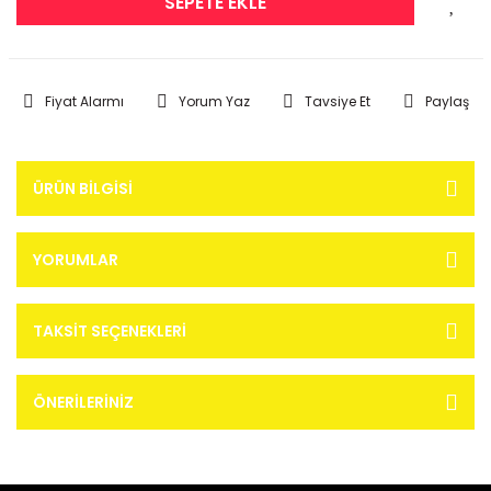
SEPETE EKLE
Fiyat Alarmı
Yorum Yaz
Tavsiye Et
Paylaş
ÜRÜN BILGISI
YORUMLAR
TAKSIT SEÇENEKLERI
ÖNERILERINIZ