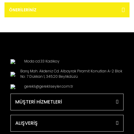
ÖNERILERINIZ
Moda cd.33 Kadikoy
Barış Mah. Akdeniz Cd. Albayrak Piramit Konutları A-2 Blok
No: 7 Dükkan 1, 34520 Beylikdüzü
gerekli@gerekliseyler.com.tr
MÜŞTERİ HİZMETLERİ
ALIŞVERİŞ