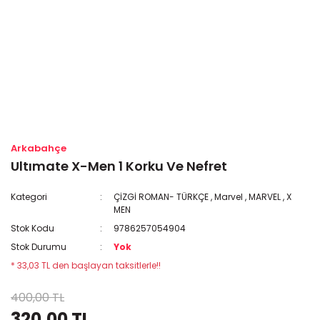
Arkabahçe
Ultımate X-Men 1 Korku Ve Nefret
Kategori
ÇİZGİ ROMAN- TÜRKÇE
,
Marvel
,
MARVEL
,
X
MEN
Stok Kodu
9786257054904
Stok Durumu
Yok
* 33,03 TL den başlayan taksitlerle!!
400,00 TL
320,00 TL