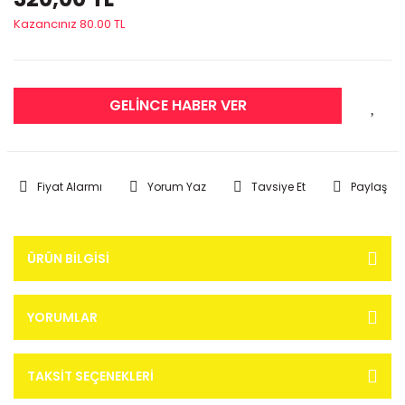
Kazancınız 80.00 TL
GELİNCE HABER VER
Fiyat Alarmı
Yorum Yaz
Tavsiye Et
Paylaş
ÜRÜN BILGISI
YORUMLAR
TAKSIT SEÇENEKLERI