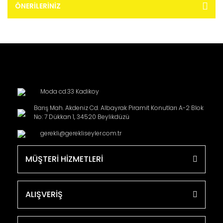
ÖNERILERINIZ
Moda cd.33 Kadikoy
Barış Mah. Akdeniz Cd. Albayrak Piramit Konutları A-2 Blok
No: 7 Dükkan 1, 34520 Beylikdüzü
gerekli@gerekliseyler.com.tr
MÜŞTERİ HİZMETLERİ
ALIŞVERİŞ