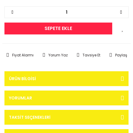
SEPETE EKLE
Fiyat Alarmı
Yorum Yaz
Tavsiye Et
Paylaş
ÜRÜN BILGISI
YORUMLAR
TAKSIT SEÇENEKLERI