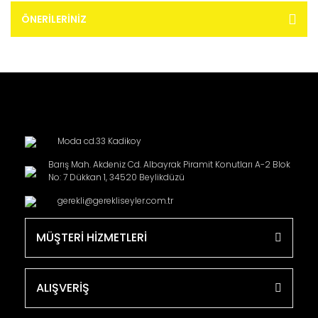
ÖNERILERINIZ
Moda cd.33 Kadikoy
Barış Mah. Akdeniz Cd. Albayrak Piramit Konutları A-2 Blok
No: 7 Dükkan 1, 34520 Beylikdüzü
gerekli@gerekliseyler.com.tr
MÜŞTERİ HİZMETLERİ
ALIŞVERİŞ