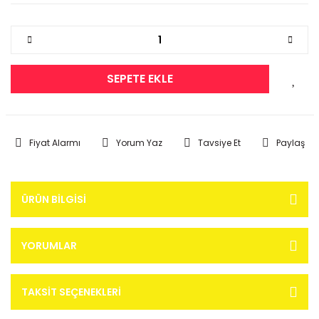
SEPETE EKLE
Fiyat Alarmı
Yorum Yaz
Tavsiye Et
Paylaş
ÜRÜN BILGISI
YORUMLAR
TAKSIT SEÇENEKLERI