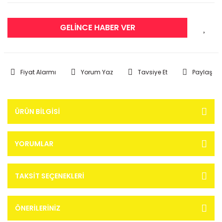
GELİNCE HABER VER
Fiyat Alarmı
Yorum Yaz
Tavsiye Et
Paylaş
ÜRÜN BILGISI
YORUMLAR
TAKSIT SEÇENEKLERI
ÖNERILERINIZ