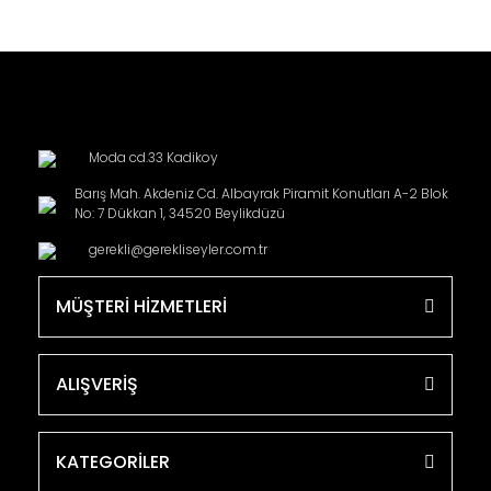
Moda cd.33 Kadikoy
Barış Mah. Akdeniz Cd. Albayrak Piramit Konutları A-2 Blok
No: 7 Dükkan 1, 34520 Beylikdüzü
gerekli@gerekliseyler.com.tr
MÜŞTERİ HİZMETLERİ
ALIŞVERİŞ
KATEGORİLER