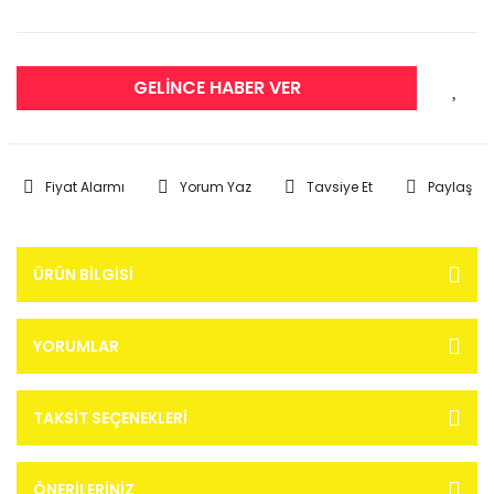
GELİNCE HABER VER
Fiyat Alarmı
Yorum Yaz
Tavsiye Et
Paylaş
ÜRÜN BILGISI
YORUMLAR
TAKSIT SEÇENEKLERI
ÖNERILERINIZ