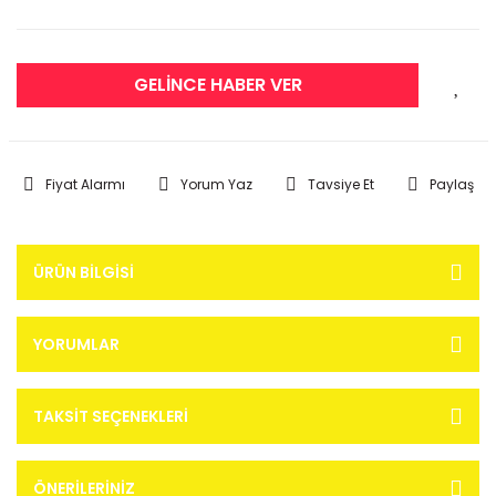
GELİNCE HABER VER
Fiyat Alarmı
Yorum Yaz
Tavsiye Et
Paylaş
ÜRÜN BILGISI
YORUMLAR
TAKSIT SEÇENEKLERI
ÖNERILERINIZ