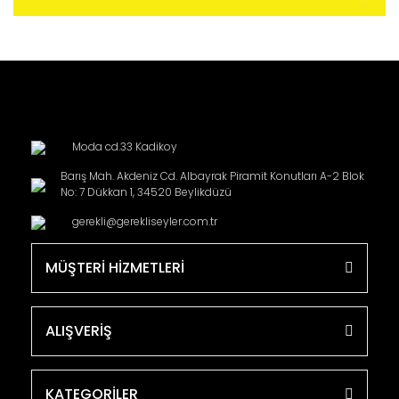
Moda cd.33 Kadikoy
Barış Mah. Akdeniz Cd. Albayrak Piramit Konutları A-2 Blok
No: 7 Dükkan 1, 34520 Beylikdüzü
gerekli@gerekliseyler.com.tr
MÜŞTERİ HİZMETLERİ
ALIŞVERİŞ
KATEGORİLER