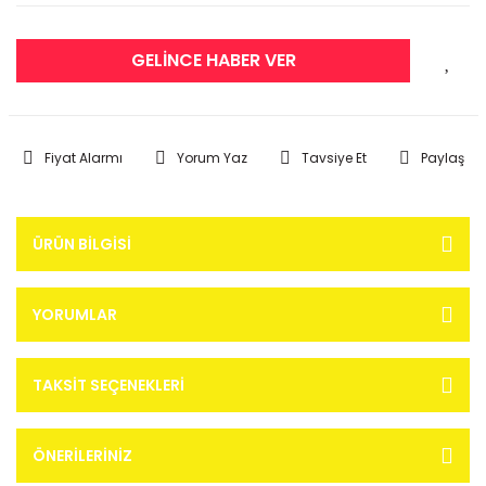
GELİNCE HABER VER
Fiyat Alarmı
Yorum Yaz
Tavsiye Et
Paylaş
ÜRÜN BILGISI
YORUMLAR
TAKSIT SEÇENEKLERI
ÖNERILERINIZ