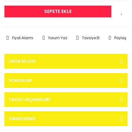
SEPETE EKLE
Fiyat Alarmı
Yorum Yaz
Tavsiye Et
Paylaş
ÜRÜN BILGISI
YORUMLAR
TAKSIT SEÇENEKLERI
ÖNERILERINIZ