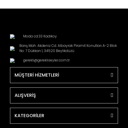
Moda cd.33 Kadikoy
Barış Mah. Akdeniz Cd. Albayrak Piramit Konutları A-2 Blok
No: 7 Dükkan 1, 34520 Beylikdüzü
gerekli@gerekliseyler.com.tr
MÜŞTERİ HİZMETLERİ
ALIŞVERİŞ
KATEGORİLER