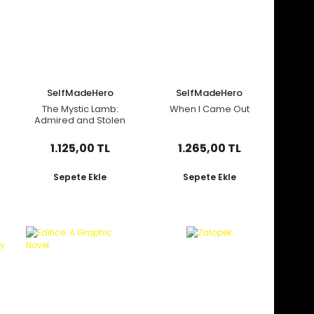
SelfMadeHero
SelfMadeHero
The Mystic Lamb:
When I Came Out
Admired and Stolen
1.125,00 TL
1.265,00 TL
Sepete Ekle
Sepete Ekle