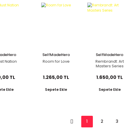
MadeHero
SelfMadeHero
SelfMadeHero
st Nation
Room for Love
Rembrandt: Art
Masters Series
0,00 TL
1.265,00 TL
1.650,00 TL
te Ekle
Sepete Ekle
Sepete Ekle
1
2
3