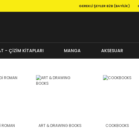
GEREKLI ŞEYLER B2B (BAYILIK)
T - ÇİZİM KİTAPLARI
MANGA
AKSESUAR
İ ROMAN
ART & DRAWING BOOKS
COOKBOOKS