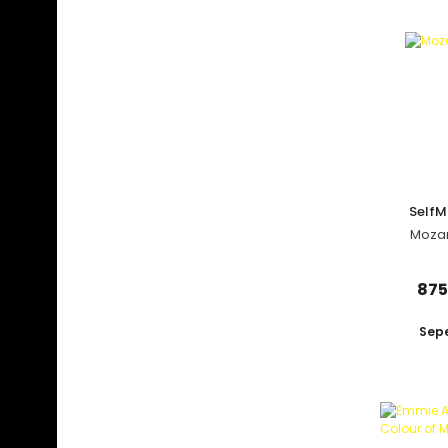
Self
Mozart
875
Sepe