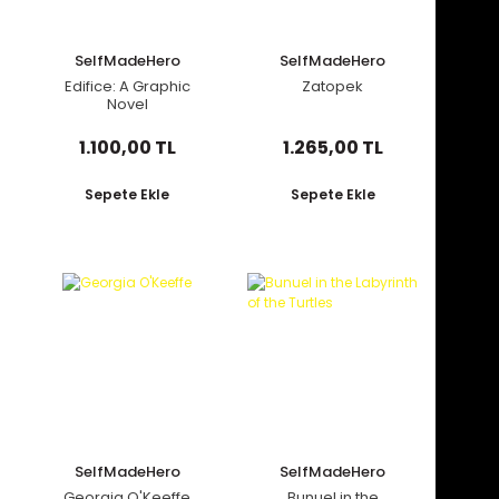
SelfMadeHero
SelfMadeHero
Edifice: A Graphic
Zatopek
Novel
1.100,00 TL
1.265,00 TL
Sepete Ekle
Sepete Ekle
SelfMadeHero
SelfMadeHero
Georgia O'Keeffe
Bunuel in the