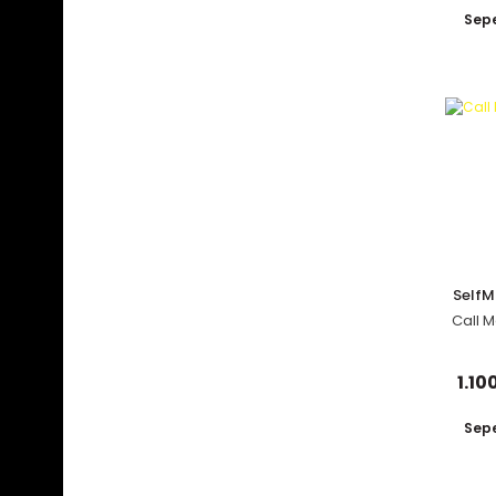
Sepe
Self
Call 
1.10
Sepe