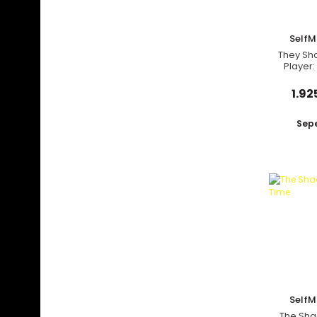
Self
They Sho
Player:
N
1.92
Sepe
Self
The Sha