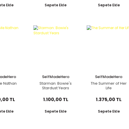
Galileo
te Ekle
Sepete Ekle
Sepete Ekle
MadeHero
SelfMadeHero
SelfMadeHero
Me Nathan
Starman: Bowie's
The Summer of Her
Stardust Years
Life
0,00 TL
1.100,00 TL
1.375,00 TL
te Ekle
Sepete Ekle
Sepete Ekle