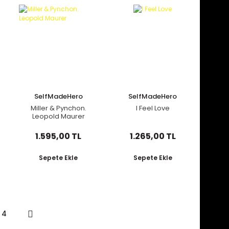
SelfMadeHero
SelfMadeHero
Miller & Pynchon.
I Feel Love
Leopold Maurer
1.595,00 TL
1.265,00 TL
Sepete Ekle
Sepete Ekle
4