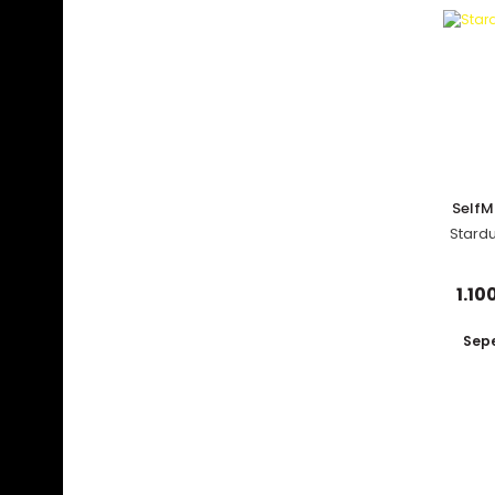
Self
Stardu
1.10
Sepe