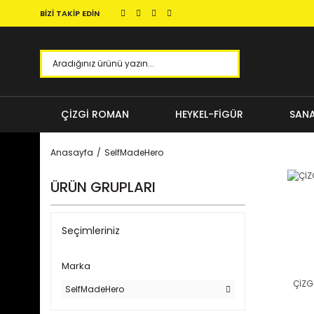
BİZİ TAKİP EDİN
ÇİZGİ ROMAN
HEYKEL-FİGÜR
SANA
Anasayfa
SelfMadeHero
ÜRÜN GRUPLARI
Seçimleriniz
Marka
ÇİZG
SelfMadeHero