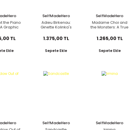
MadeHero
SelfMadeHero
SelfMadeHero
t the Piano
Adieu Birkenau:
Madame Choi and
 A Graphic
Ginette Kolinka's
the Monsters: A True
ovel
Story of Survival
Story
5,00 TL
1.375,00 TL
1.265,00 TL
te Ekle
Sepete Ekle
Sepete Ekle
MadeHero
SelfMadeHero
SelfMadeHero
dow Out of
Sandcastle
Irmina