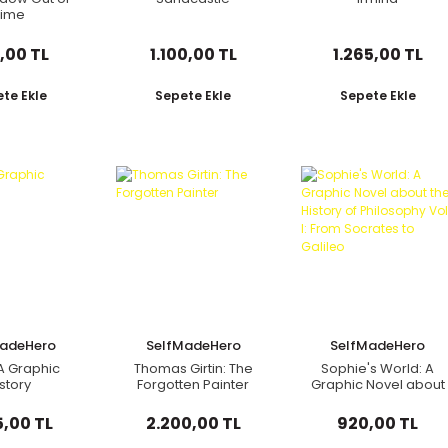
Time
,00 TL
1.100,00 TL
1.265,00 TL
te Ekle
Sepete Ekle
Sepete Ekle
MadeHero
SelfMadeHero
SelfMadeHero
A Graphic
Thomas Girtin: The
Sophie's World: A
story
Forgotten Painter
Graphic Novel about
the History of
Philosophy Vol I:
5,00 TL
2.200,00 TL
920,00 TL
From Socrates to