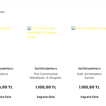
iler
MadeHero
SelfMadeHero
SelfMadeHero
adora
The Communist
Dalí: Art Masters
Manifesto: A Graphic
Series
Novel
5,00 TL
1.100,00 TL
1.100,00 TL
te Ekle
Sepete Ekle
Sepete Ekle