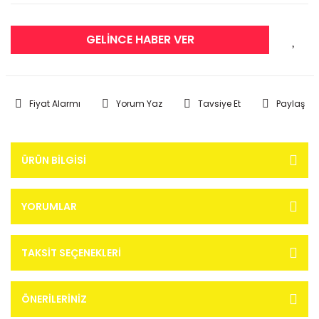
GELİNCE HABER VER
Fiyat Alarmı
Yorum Yaz
Tavsiye Et
Paylaş
ÜRÜN BILGISI
YORUMLAR
TAKSIT SEÇENEKLERI
ÖNERILERINIZ