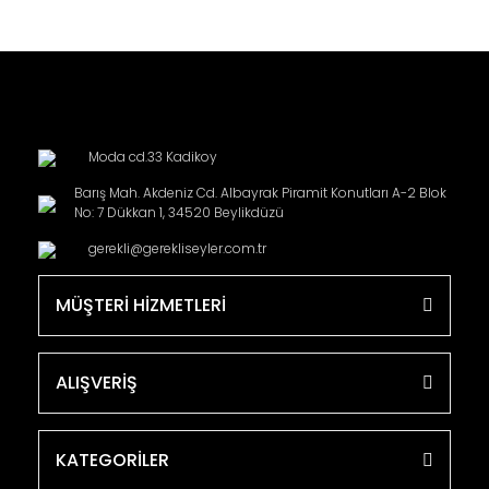
Moda cd.33 Kadikoy
Barış Mah. Akdeniz Cd. Albayrak Piramit Konutları A-2 Blok
No: 7 Dükkan 1, 34520 Beylikdüzü
gerekli@gerekliseyler.com.tr
MÜŞTERİ HİZMETLERİ
ALIŞVERİŞ
KATEGORİLER