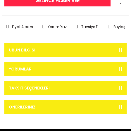
GELİNCE HABER VER
Fiyat Alarmı
Yorum Yaz
Tavsiye Et
Paylaş
ÜRÜN BILGISI
YORUMLAR
TAKSIT SEÇENEKLERI
ÖNERILERINIZ