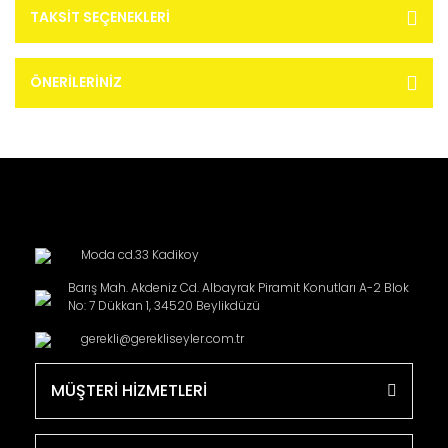
TAKSIT SEÇENEKLERI
ÖNERILERINIZ
Moda cd.33 Kadikoy
Barış Mah. Akdeniz Cd. Albayrak Piramit Konutları A-2 Blok
No: 7 Dükkan 1, 34520 Beylikdüzü
gerekli@gerekliseyler.com.tr
MÜŞTERİ HİZMETLERİ