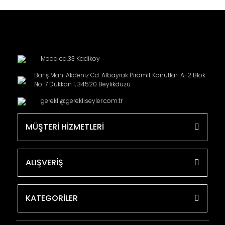
Moda cd.33 Kadikoy
Barış Mah. Akdeniz Cd. Albayrak Piramit Konutları A-2 Blok
No: 7 Dükkan 1, 34520 Beylikdüzü
gerekli@gerekliseyler.com.tr
MÜŞTERİ HİZMETLERİ
ALIŞVERİŞ
KATEGORİLER