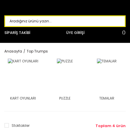
SİPARİŞ TAKİBİ
ÜYE GİRİŞİ
Anasayfa
Top Trumps
KART OYUNLARI
PUZZLE
TEMALAR
Stoktakiler
Toplam 4 ürün