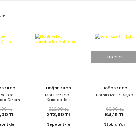
iler
%15
%15
%15
Tükendi
n Kitap
Doğan Kitap
Doğan Kitap
 ve Leo-
Monti ve Leo -
Komikaze 17- Şişko
ada Gizem
Kasabadaki
Yabancı
,00 TL
320,00 TL
99,00 TL
,00 TL
272,00 TL
84,15 TL
te Ekle
Sepete Ekle
Stokta Yok