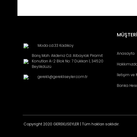
MÜŞTERİ
Moda cd.33 Kadikoy
Anasayfa
Barış Mah. Akdeniz Cd. Albayrak Piramit
Konutları A-2 Blok No: 7 Dükkan 1, 34520
Hakkımızd
Beylikdüzü
İletişim ve
gerekli@gerekliseyler.com.tr
Banka Hes
Copyright 2020 GEREKLISEYLER | Tüm hakları saklıdır.