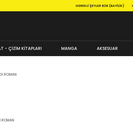
GEREKLI ŞEYLER B2B (BAYILIK)
T - ÇİZİM KİTAPLARI
MANGA
AKSESUAR
İ ROMAN