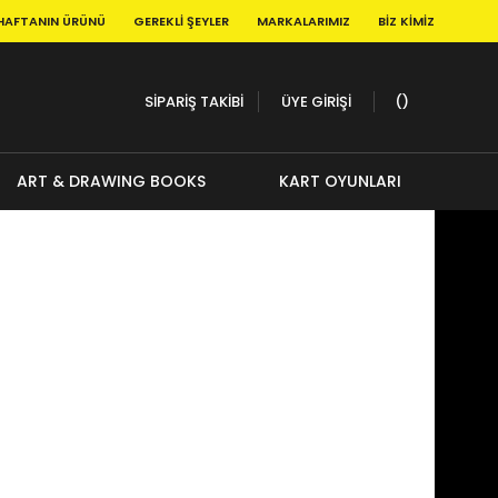
HAFTANIN ÜRÜNÜ
GEREKLI ŞEYLER
MARKALARIMIZ
BIZ KIMIZ
SİPARİŞ TAKİBİ
ÜYE GİRİŞİ
ART & DRAWING BOOKS
KART OYUNLARI