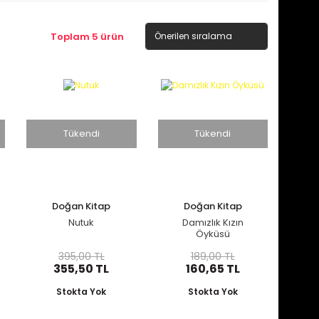
Toplam 5 ürün
%10
%15
Tükendi
Tükendi
Doğan Kitap
Doğan Kitap
Nutuk
Damızlık Kızın
Öyküsü
395,00 TL
189,00 TL
355,50 TL
160,65 TL
Stokta Yok
Stokta Yok