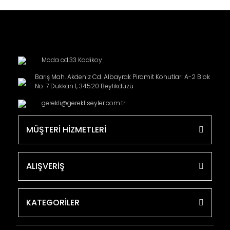
Moda cd.33 Kadikoy
Barış Mah. Akdeniz Cd. Albayrak Piramit Konutları A-2 Blok
No: 7 Dükkan 1, 34520 Beylikdüzü
gerekli@gerekliseyler.com.tr
MÜŞTERİ HİZMETLERİ
ALIŞVERİŞ
KATEGORİLER