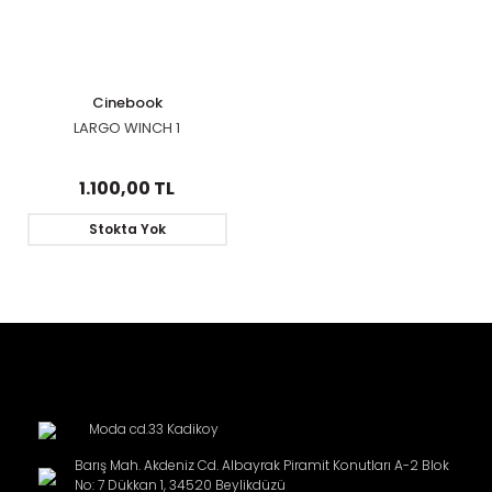
Cinebook
LARGO WINCH 1
1.100,00 TL
Stokta Yok
Moda cd.33 Kadikoy
Barış Mah. Akdeniz Cd. Albayrak Piramit Konutları A-2 Blok
No: 7 Dükkan 1, 34520 Beylikdüzü