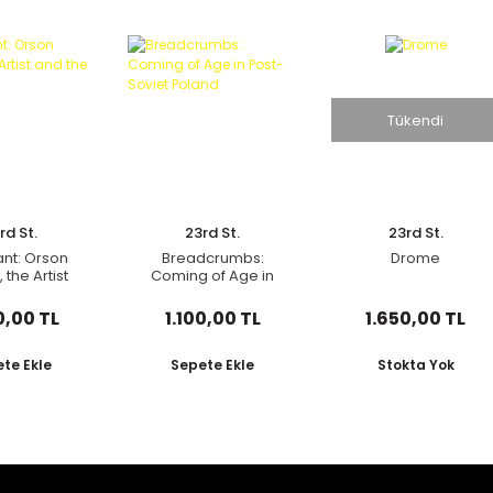
Tükendi
rd St.
23rd St.
23rd St.
ant: Orson
Breadcrumbs:
Drome
 the Artist
Coming of Age in
he Shadow
Post-Soviet Poland
0,00 TL
1.100,00 TL
1.650,00 TL
te Ekle
Sepete Ekle
Stokta Yok