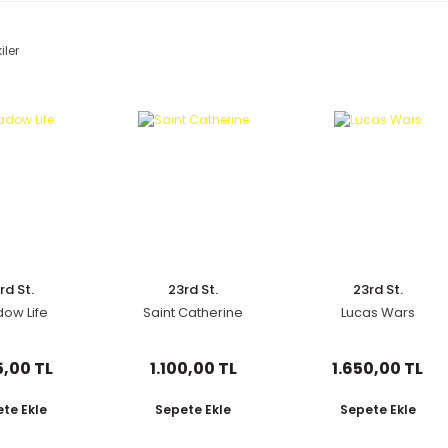
iler
rd St.
23rd St.
23rd St.
ow Life
Saint Catherine
Lucas Wars
5,00 TL
1.100,00 TL
1.650,00 TL
te Ekle
Sepete Ekle
Sepete Ekle