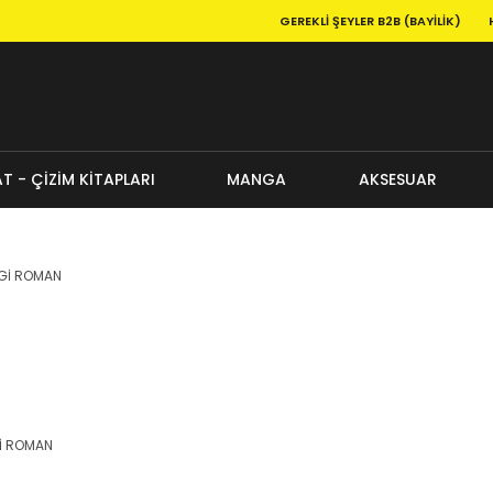
GEREKLI ŞEYLER B2B (BAYILIK)
T - ÇİZİM KİTAPLARI
MANGA
AKSESUAR
İ ROMAN