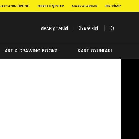
HAFTANIN ÜRÜNÜ
GEREKLI ŞEYLER
MARKALARIMIZ
BIZ KIMIZ
SİPARİŞ TAKİBİ
ÜYE GİRİŞİ
ART & DRAWING BOOKS
KART OYUNLARI