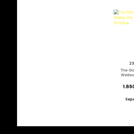
23
The Gi
Welles,
and t
1.65
Sepe