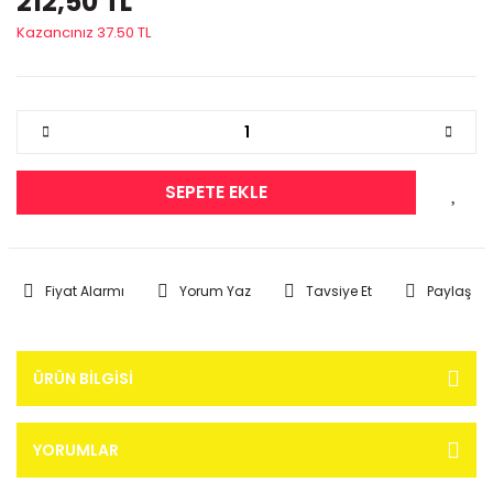
212,50 TL
Kazancınız 37.50 TL
SEPETE EKLE
Fiyat Alarmı
Yorum Yaz
Tavsiye Et
Paylaş
ÜRÜN BILGISI
YORUMLAR