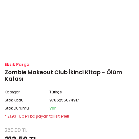
Eksik Parça
Zombie Makeout Club İkinci Kitap - Ölüm
Kafası
Kategori
Türkçe
Stok Kodu
9786255874917
Stok Durumu
Var
* 21,93 TL den başlayan taksitlerle!!
250,00 TL