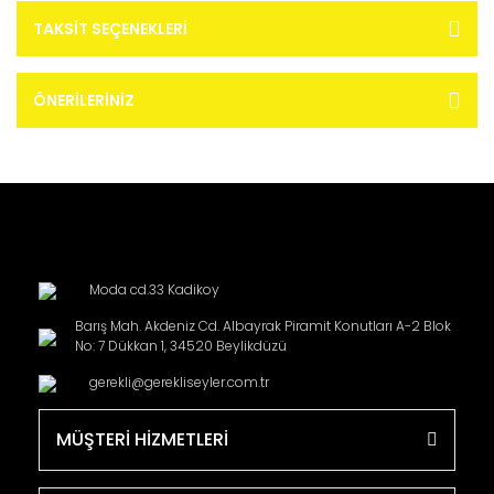
TAKSIT SEÇENEKLERI
ÖNERILERINIZ
Moda cd.33 Kadikoy
Barış Mah. Akdeniz Cd. Albayrak Piramit Konutları A-2 Blok
No: 7 Dükkan 1, 34520 Beylikdüzü
gerekli@gerekliseyler.com.tr
MÜŞTERİ HİZMETLERİ