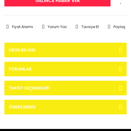
GELİNCE HABER VER
Fiyat Alarmı
Yorum Yaz
Tavsiye Et
Paylaş
ÜRÜN BILGISI
YORUMLAR
TAKSIT SEÇENEKLERI
ÖNERILERINIZ