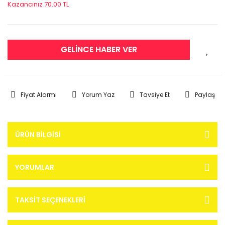
Kazancınız 70.00 TL
GELİNCE HABER VER
Fiyat Alarmı
Yorum Yaz
Tavsiye Et
Paylaş
ÜRÜN BILGISI
YORUMLAR
TAKSIT SEÇENEKLERI