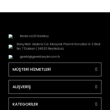
Moda cd.33 Kadikoy
Barış Mah. Akdeniz Cd. Albayrak Piramit Konutları A-2 Blok
No: 7 Dükkan 1, 34520 Beylikdüzü
gerekli@gerekliseyler.com.tr
MÜŞTERİ HİZMETLERİ
ALIŞVERİŞ
KATEGORİLER