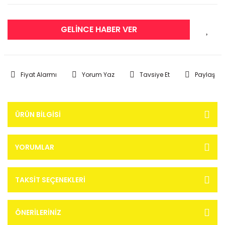
GELİNCE HABER VER
Fiyat Alarmı
Yorum Yaz
Tavsiye Et
Paylaş
ÜRÜN BILGISI
YORUMLAR
TAKSIT SEÇENEKLERI
ÖNERILERINIZ