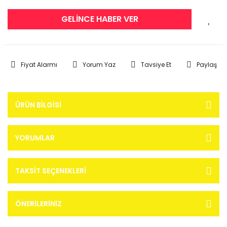
GELİNCE HABER VER
Fiyat Alarmı
Yorum Yaz
Tavsiye Et
Paylaş
ÜRÜN BILGISI
YORUMLAR
TAKSIT SEÇENEKLERI
ÖNERILERINIZ