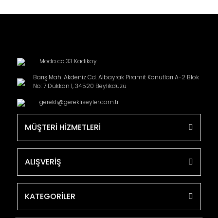
Moda cd.33 Kadikoy
Barış Mah. Akdeniz Cd. Albayrak Piramit Konutları A-2 Blok
No: 7 Dükkan 1, 34520 Beylikdüzü
gerekli@gerekliseyler.com.tr
MÜŞTERİ HİZMETLERİ
ALIŞVERİŞ
KATEGORİLER