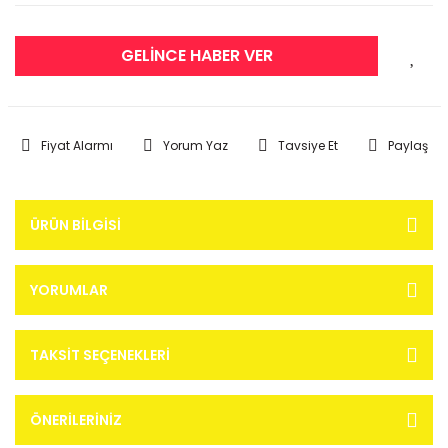
GELİNCE HABER VER
Fiyat Alarmı
Yorum Yaz
Tavsiye Et
Paylaş
ÜRÜN BILGISI
YORUMLAR
TAKSIT SEÇENEKLERI
ÖNERILERINIZ