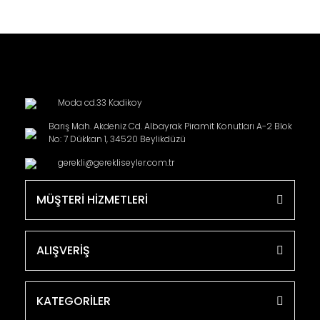
Moda cd.33 Kadikoy
Barış Mah. Akdeniz Cd. Albayrak Piramit Konutları A-2 Blok
No: 7 Dükkan 1, 34520 Beylikdüzü
gerekli@gerekliseyler.com.tr
MÜŞTERİ HİZMETLERİ
ALIŞVERİŞ
KATEGORİLER