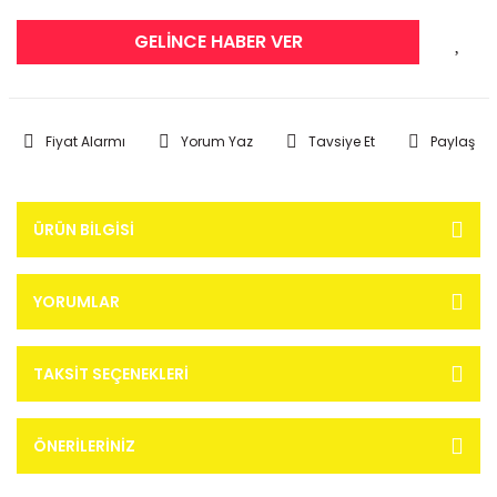
GELİNCE HABER VER
Fiyat Alarmı
Yorum Yaz
Tavsiye Et
Paylaş
ÜRÜN BILGISI
YORUMLAR
TAKSIT SEÇENEKLERI
ÖNERILERINIZ