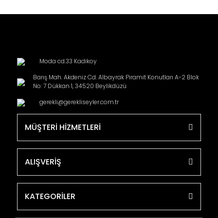
Moda cd.33 Kadikoy
Barış Mah. Akdeniz Cd. Albayrak Piramit Konutları A-2 Blok
No: 7 Dükkan 1, 34520 Beylikdüzü
gerekli@gerekliseyler.com.tr
MÜŞTERİ HİZMETLERİ
ALIŞVERİŞ
KATEGORİLER