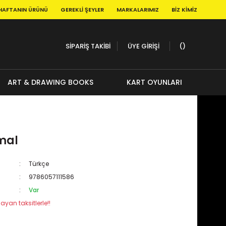
HAFTANIN ÜRÜNÜ
GEREKLI ŞEYLER
MARKALARIMIZ
BIZ KIMIZ
SİPARİŞ TAKİBİ
ÜYE GİRİŞİ
ART & DRAWING BOOKS
KART OYUNLARI
mal
Türkçe
9786057111586
Var
ayan taksitlerle!!