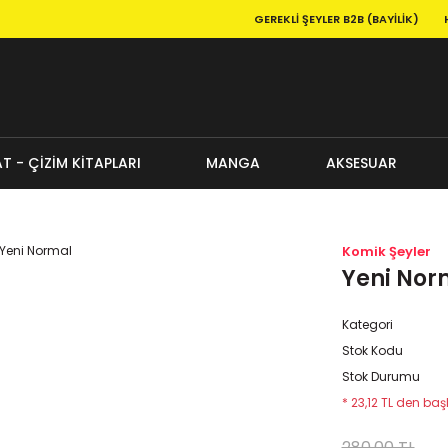
GEREKLI ŞEYLER B2B (BAYILIK)
T - ÇİZİM KİTAPLARI
MANGA
AKSESUAR
Komik Şeyler
Yeni Nor
Kategori
Stok Kodu
Stok Durumu
* 23,12 TL den başl
280,00 TL