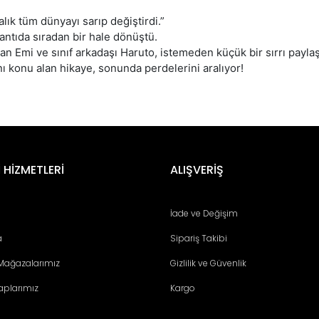
lık tüm dünyayı sarıp değiştirdi.”
şantıda sıradan bir hale dönüştü.
 Emi ve sınıf arkadaşı Haruto, istemeden küçük bir sırrı paylaşar
ı konu alan hikaye, sonunda perdelerini aralıyor!
er konularda yetersiz gördüğünüz noktaları öneri formunu kullanarak tara
Bu ürüne ilk yorumu siz yapın!
 HİZMETLERİ
ALIŞVERİŞ
Yorum Yaz
İade ve Değişim
a
Sipariş Takibi
 Mağazalarımız
Gizlilik ve Güvenlik
aplarımız
Kargo