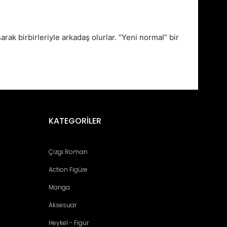
ak birbirleriyle arkadaş olurlar. “Yeni normal” bir
fımıza iletebilirsiniz.
KATEGORİLER
Çizgi Roman
Action Figüre
Manga
Aksesuar
Heykel - Figür