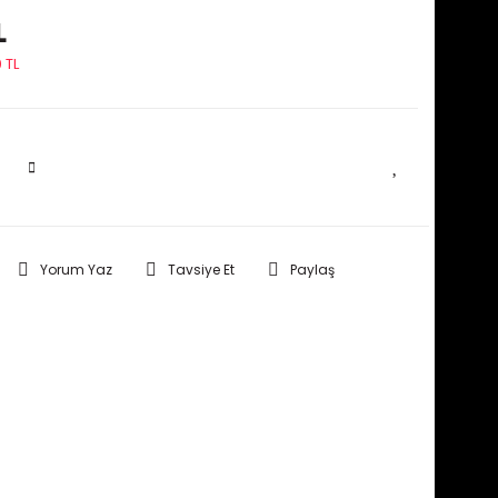
L
 TL
SEPETE EKLE
Yorum Yaz
Tavsiye Et
Paylaş