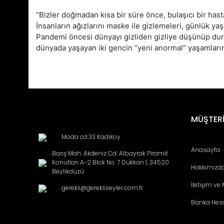
“Bizler doğmadan kısa bir süre önce, bulaşıcı bir hasta
İnsanların ağızlarını maske ile gizlemeleri, günlük ya
Pandemi öncesi dünyayı gizliden gizliye düşünüp duran
dünyada yaşayan iki gencin “yeni anormal” yaşamların
Bu ürünün fiyat bilgisi, resim, ürün açıklamalarında ve diğ
Görüş ve önerileriniz için teşekkür ederiz.
Ürün resmi kalitesiz, bozuk veya görüntülenemiyor.
MÜŞTERİ
Ürün açıklamasında eksik bilgiler bulunuyor.
Moda cd.33 Kadikoy
Ürün bilgilerinde hatalar bulunuyor.
Anasayfa
Barış Mah. Akdeniz Cd. Albayrak Piramit
Ürün fiyatı diğer sitelerden daha pahalı.
Konutları A-2 Blok No: 7 Dükkan 1, 34520
Hakkımızd
Bu ürüne benzer farklı alternatifler olmalı.
Beylikdüzü
İletişim ve
gerekli@gerekliseyler.com.tr
Banka Hes