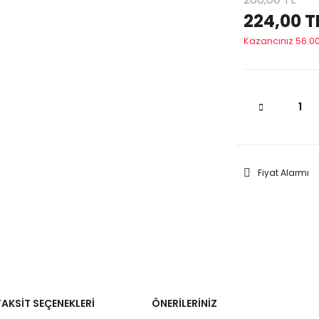
224,00 T
Kazancınız 56.00
Fiyat Alarmı
TAKSIT SEÇENEKLERI
ÖNERILERINIZ