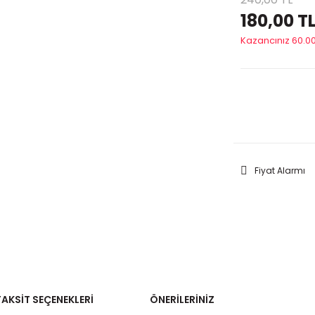
180,00 T
Kazancınız 60.00
GELİNC
Fiyat Alarmı
TAKSIT SEÇENEKLERI
ÖNERILERINIZ