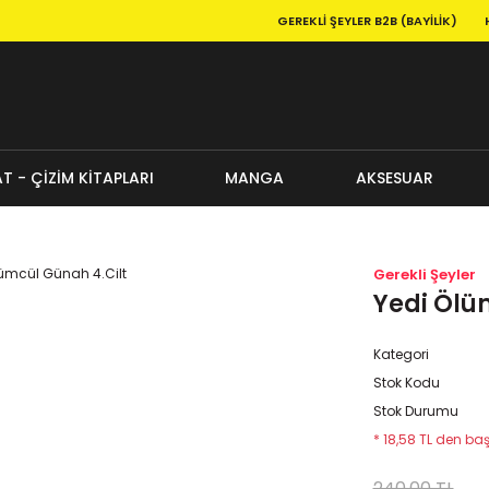
GEREKLI ŞEYLER B2B (BAYILIK)
T - ÇİZİM KİTAPLARI
MANGA
AKSESUAR
Gerekli Şeyler
Yedi Ölü
Kategori
Stok Kodu
Stok Durumu
* 18,58 TL den baş
240,00 TL