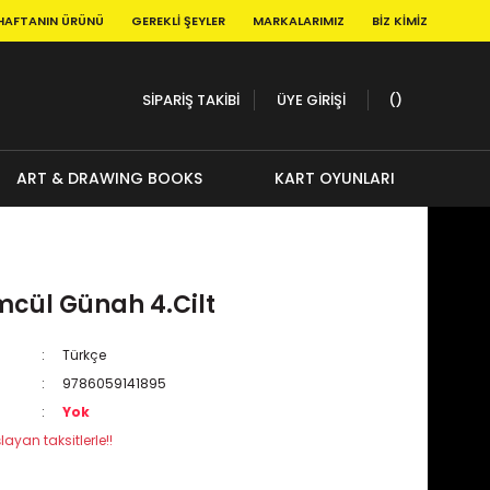
HAFTANIN ÜRÜNÜ
GEREKLI ŞEYLER
MARKALARIMIZ
BIZ KIMIZ
SİPARİŞ TAKİBİ
ÜYE GİRİŞİ
ART & DRAWING BOOKS
KART OYUNLARI
mcül Günah 4.Cilt
Türkçe
9786059141895
Yok
layan taksitlerle!!