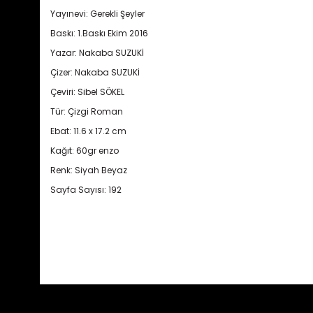
Yayınevi: Gerekli Şeyler
Baskı: 1.Baskı Ekim 2016
Yazar: Nakaba SUZUKİ
Çizer: Nakaba SUZUKİ
Çeviri: Sibel SÖKEL
Tür: Çizgi Roman
Ebat: 11.6 x 17.2 cm
Kağıt: 60gr enzo
Renk: Siyah Beyaz
Sayfa Sayısı: 192
Bu ürünün fiyat bilgisi, resim, ürün açıklamalarında ve diğ
Görüş ve önerileriniz için teşekkür ederiz.