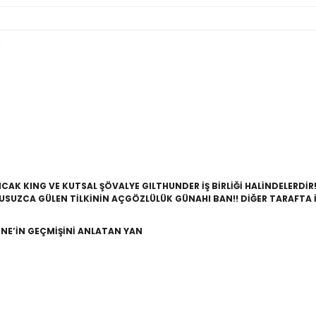
İ
AK KING VE KUTSAL ŞÖVALYE GILTHUNDER İŞ BİRLİĞİ HALİNDELERDİR!
KUSUZCA GÜLEN TİLKİNİN AÇGÖZLÜLÜK GÜNAHI BAN!! DİĞER TARAFTA 
NE’İN GEÇMİŞİNİ ANLATAN YAN