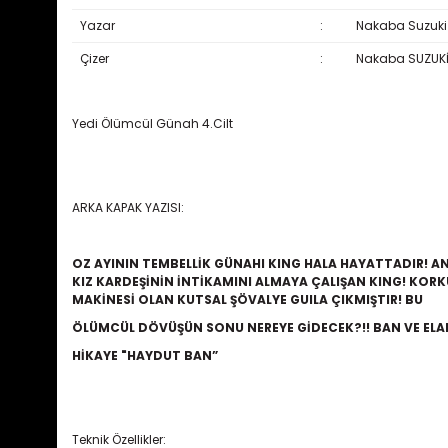
Yazar
:
Nakaba Suzuki
Çizer
:
Nakaba SUZUK
Yedi Ölümcül Günah 4.Cilt
ARKA KAPAK YAZISI:
OZ AYININ TEMBELLİK GÜNAHI KING HALA HAYATTADIR! ANC
KIZ KARDEŞİNİN İNTİKAMINI ALMAYA ÇALIŞAN KING! KOR
MAKİNESİ OLAN KUTSAL ŞÖVALYE GUILA ÇIKMIŞTIR! BU
ÖLÜMCÜL DÖVÜŞÜN SONU NEREYE GİDECEK?!! BAN VE ELAI
HİKAYE "HAYDUT BAN”
Teknik Özellikler: