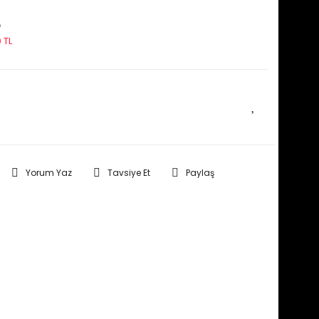
L
 TL
E HABER VER
Yorum Yaz
Tavsiye Et
Paylaş