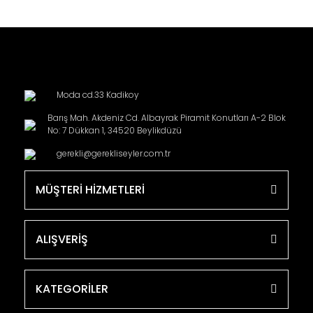
Moda cd.33 Kadikoy
Barış Mah. Akdeniz Cd. Albayrak Piramit Konutları A-2 Blok
No: 7 Dükkan 1, 34520 Beylikdüzü
gerekli@gerekliseyler.com.tr
MÜŞTERİ HİZMETLERİ
ALIŞVERİŞ
KATEGORİLER