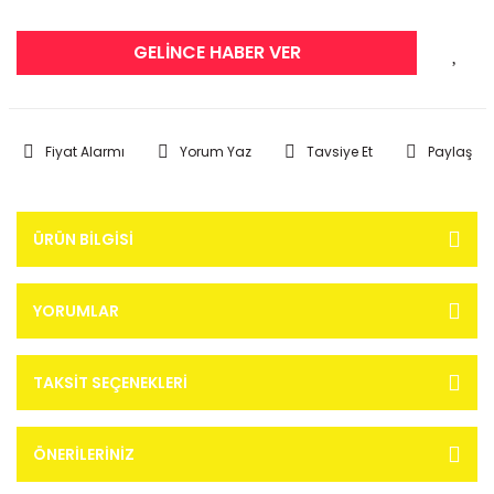
GELİNCE HABER VER
Fiyat Alarmı
Yorum Yaz
Tavsiye Et
Paylaş
ÜRÜN BILGISI
YORUMLAR
TAKSIT SEÇENEKLERI
ÖNERILERINIZ