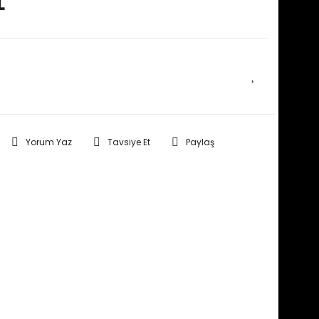
L
E HABER VER
Yorum Yaz
Tavsiye Et
Paylaş