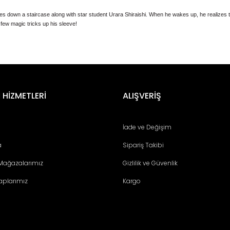
down a staircase along with star student Urara Shiraishi. When he wakes up, he realizes t
a few magic tricks up his sleeve!
er konularda yetersiz gördüğünüz noktaları öneri formunu kullanarak tara
Bu ürüne ilk yorumu siz yapın!
 HİZMETLERİ
ALIŞVERİŞ
Yorum Yaz
İade ve Değişim
a
Sipariş Takibi
 Mağazalarımız
Gizlilik ve Güvenlik
aplarımız
Kargo
Gönder