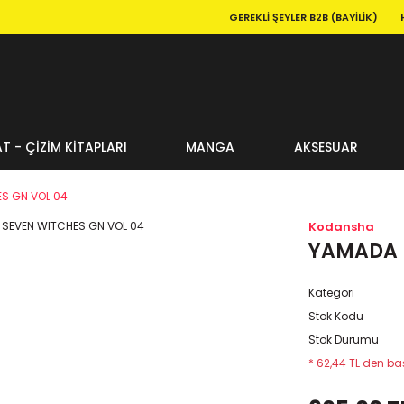
GEREKLI ŞEYLER B2B (BAYILIK)
T - ÇİZİM KİTAPLARI
MANGA
AKSESUAR
S GN VOL 04
Kodansha
YAMADA K
Kategori
Stok Kodu
Stok Durumu
* 62,44 TL den baş