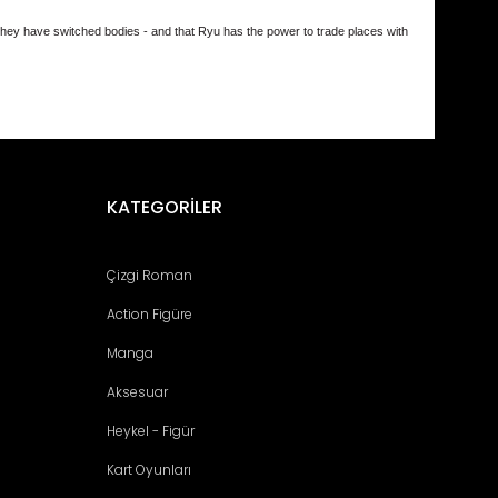
hey have switched bodies - and that Ryu has the power to trade places with
fımıza iletebilirsiniz.
KATEGORİLER
Çizgi Roman
Action Figüre
Manga
Aksesuar
Heykel - Figür
Kart Oyunları