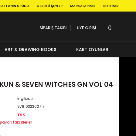
HAFTANIN ÜRÜNÜ
GEREKLI ŞEYLER
MARKALARIMIZ
BIZ KIMIZ
SİPARİŞ TAKİBİ
ÜYE GİRİŞİ
ART & DRAWING BOOKS
KART OYUNLARI
UN & SEVEN WITCHES GN VOL 04
İngilizce
9781632360717
Yok
layan taksitlerle!!