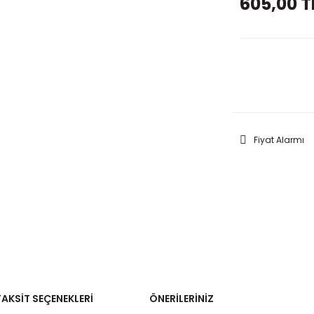
605,00 T
GELİNC
Fiyat Alarmı
TAKSIT SEÇENEKLERI
ÖNERILERINIZ