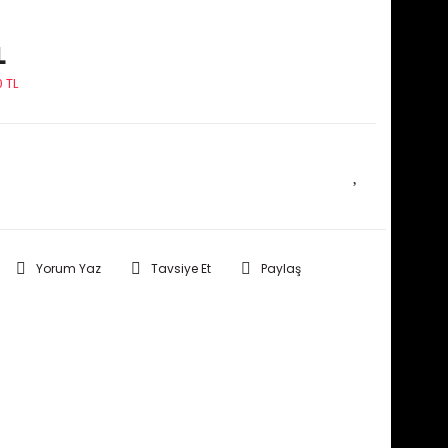
L
 TL
E HABER VER
Yorum Yaz
Tavsiye Et
Paylaş