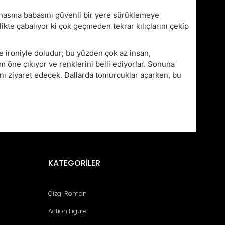
pahasma babasını güvenli bir yere sürüklemeye
ikte çabalıyor ki çok geçmeden tekrar kılıçlarını çekip
ve ironiyle doludur; bu yüzden çok az insan,
 öne çıkıyor ve renklerini belli ediyorlar. Sonuna
nı ziyaret edecek. Dallarda tomurcuklar açarken, bu
fımıza iletebilirsiniz.
KATEGORİLER
Çizgi Roman
Action Figüre