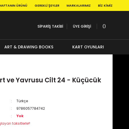
HAFTANIN ÜRÜNÜ
GEREKLI ŞEYLER
MARKALARIMIZ
BIZ KIMIZ
SİPARİŞ TAKİBİ
ÜYE GİRİŞİ
ART & DRAWING BOOKS
KART OYUNLARI
i
rt ve Yavrusu Cilt 24 - Küçücük
Türkçe
9786057784742
Yok
layan taksitlerle!!