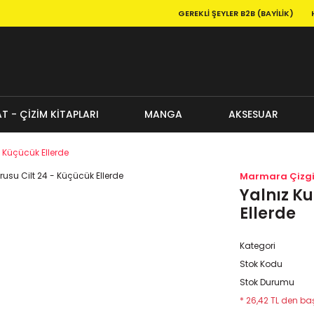
GEREKLI ŞEYLER B2B (BAYILIK)
T - ÇİZİM KİTAPLARI
MANGA
AKSESUAR
- Küçücük Ellerde
Marmara Çizg
Yalnız Ku
Ellerde
Kategori
Stok Kodu
Stok Durumu
* 26,42 TL den baş