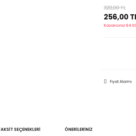
320,00 TL
256,00 T
Kazancınız 64.00
GELİNC
Fiyat Alarmı
TAKSIT SEÇENEKLERI
ÖNERILERINIZ