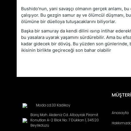
Bushido'nun, yani savaşçı olmanın gerçek anlamı, bu 
çalışıyor. Bu gezgin samur ay ve ölümcül düşmanı, bu k
ölümüne bir düelloya tutuşacaklarını biliyorlar.
Başka bir samuray da kendi dilini ısırıp intihar edere
bu yasalara uyarak yaşamını sürdürebilir. Ama bu efsa
kadar gidecek bir dövüş. Bu yüzden son günlerinde, b
ikisinin birlikte geçireceği son bahar olabilir
Bu ürünün fiyat bilgisi, resim, ürün açıklamalarında ve diğ
Görüş ve önerileriniz için teşekkür ederiz.
Ürün resmi kalitesiz, bozuk veya görüntülenemiyor.
MÜŞTERİ
Ürün açıklamasında eksik bilgiler bulunuyor.
Moda cd.33 Kadikoy
Ürün bilgilerinde hatalar bulunuyor.
Anasayfa
Barış Mah. Akdeniz Cd. Albayrak Piramit
Ürün fiyatı diğer sitelerden daha pahalı.
Konutları A-2 Blok No: 7 Dükkan 1, 34520
Hakkımızd
Bu ürüne benzer farklı alternatifler olmalı.
Beylikdüzü