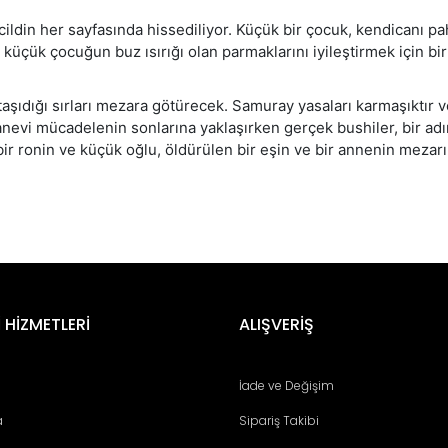
cildin her sayfasında hissediliyor. Küçük bir çocuk, kendicanı 
üçük çocuğun buz ısırığı olan parmaklarını iyileştirmek için birl
ktaşıdığı sırları mezara götürecek. Samuray yasaları karmaşıktır 
nevi mücadelenin sonlarına yaklaşırken gerçek bushiler, bir adım
ir ronin ve küçük oğlu, öldürülen bir eşin ve bir annenin mezarı
er konularda yetersiz gördüğünüz noktaları öneri formunu kullanarak tara
Bu ürüne ilk yorumu siz yapın!
 HİZMETLERİ
ALIŞVERİŞ
Yorum Yaz
İade ve Değişim
a
Sipariş Takibi