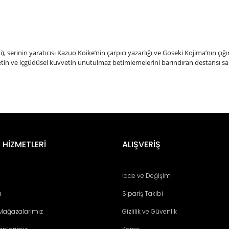
), serinin yaratıcısı Kazuo Koike’nin çarpıcı yazarlığı ve Goseki Kojima’nın ç
etin ve içgüdüsel kuvvetin unutulmaz betimlemelerini barındıran destansı s
er konularda yetersiz gördüğünüz noktaları öneri formunu kullanarak tara
Bu ürüne ilk yorumu siz yapın!
 HİZMETLERİ
ALIŞVERİŞ
Yorum Yaz
İade ve Değişim
a
Sipariş Takibi
 Mağazalarımız
Gizlilik ve Güvenlik