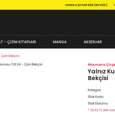
GEREKLI ŞEYLER B2B (BAYILIK)
T - ÇİZİM KİTAPLARI
MANGA
AKSESUAR
- Çan Bekçisi
Marmara Çizg
Yalnız Ku
Bekçisi
Kategori
Stok Kodu
Stok Durumu
* 26,42 TL den baş