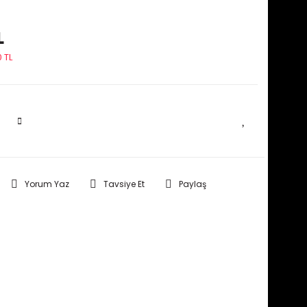
L
 TL
SEPETE EKLE
Yorum Yaz
Tavsiye Et
Paylaş