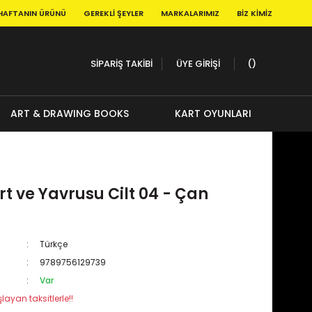
HAFTANIN ÜRÜNÜ
GEREKLI ŞEYLER
MARKALARIMIZ
BIZ KIMIZ
SİPARİŞ TAKİBİ
ÜYE GİRİŞİ
ART & DRAWING BOOKS
KART OYUNLARI
i
rt ve Yavrusu Cilt 04 - Çan
Türkçe
9789756129739
Var
layan taksitlerle!!