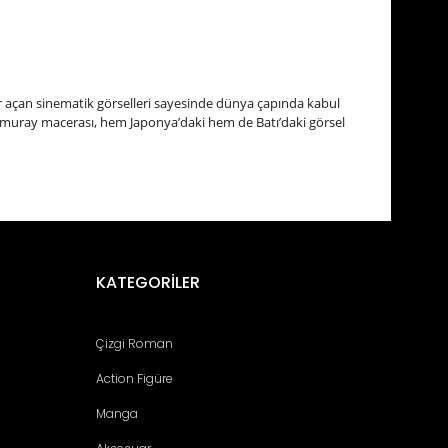
ığır açan sinematik görselleri sayesinde dünya çapında kabul
amuray macerası, hem Japonya’daki hem de Batı’daki görsel
fımıza iletebilirsiniz.
KATEGORİLER
Çizgi Roman
Action Figüre
Manga