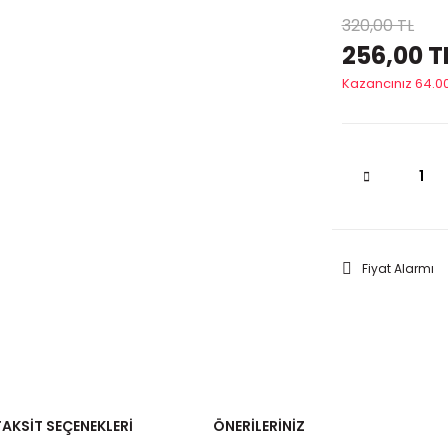
320,00 TL
256,00 T
Kazancınız 64.00
Fiyat Alarmı
TAKSIT SEÇENEKLERI
ÖNERILERINIZ